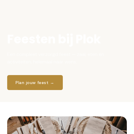
Feesten bij Plok
Een compleet verzorgd feest — zaal, eten én
activiteiten, helemaal naar wens.
Plan jouw feest
→