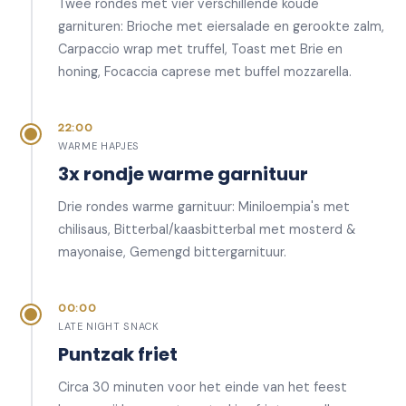
Twee rondes met vier verschillende koude
garnituren: Brioche met eiersalade en gerookte zalm,
Carpaccio wrap met truffel, Toast met Brie en
honing, Focaccia caprese met buffel mozzarella.
22:00
WARME HAPJES
3x rondje warme garnituur
Drie rondes warme garnituur: Miniloempia's met
chilisaus, Bitterbal/kaasbitterbal met mosterd &
mayonaise, Gemengd bittergarnituur.
00:00
LATE NIGHT SNACK
Puntzak friet
Circa 30 minuten voor het einde van het feest