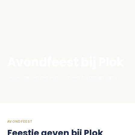
Avondfeest bij Plok
Lekker dansen met een DJ of een 5-koppige band
AVONDFEEST
Feestje geven bij Plok