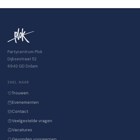
Partycentrum Plok
Dijksestraat 52
6942 GD Didam
SNEL NAAR
Trouwen
Evenementen
Contact
Veelgestelde vragen
Vacatures
Gevonden voorwerpen